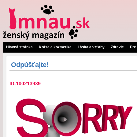
Hlavná stránka
Krása a kozmetika
Láska a vzťahy
Zdravie
Pre
Odpúšťajte!
ID-100213939