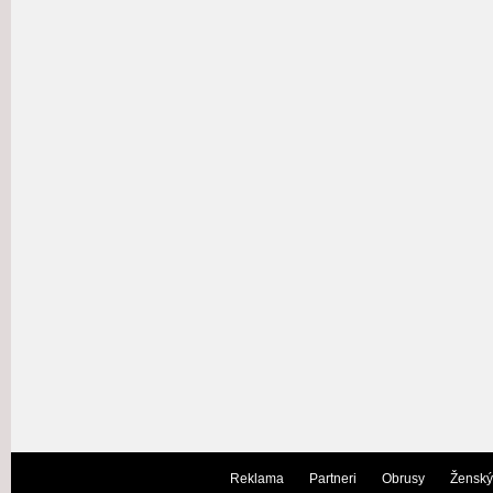
Reklama
Partneri
Obrusy
Ženský