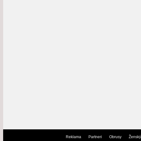
Reklama
Partneri
Obrusy
Ženský