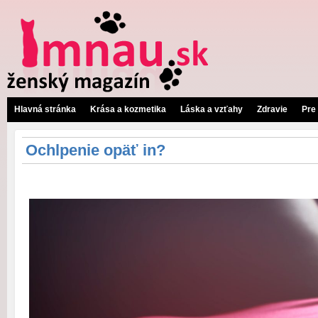
Hlavná stránka
Krása a kozmetika
Láska a vzťahy
Zdravie
Pre
Ochlpenie opäť in?