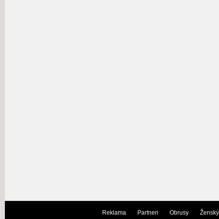
Reklama
Partneri
Obrusy
Ženský