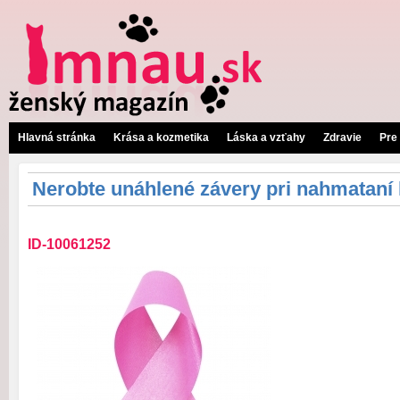
Hlavná stránka
Krása a kozmetika
Láska a vzťahy
Zdravie
Pre
Nerobte unáhlené závery pri nahmataní
ID-10061252