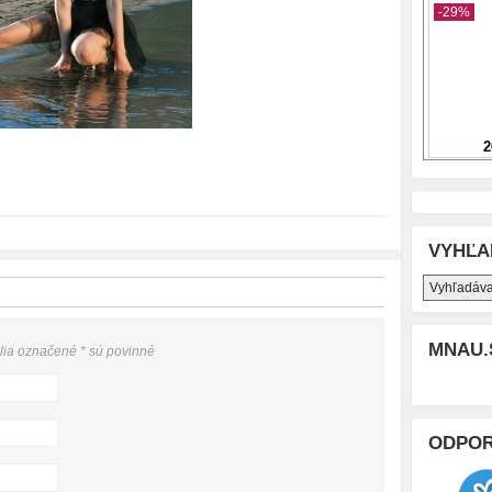
VYHĽA
MNAU.
olia označené
*
sú povinné
ODPO