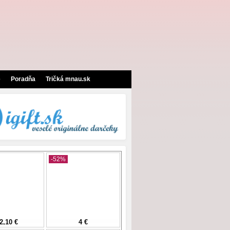
e
Poradňa
Tričká mnau.sk