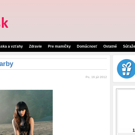
áska a vzťahy
Zdravie
Pre mamičky
Domácnosť
Ostatné
Súťaž
farby
Po, 16 júl 2012