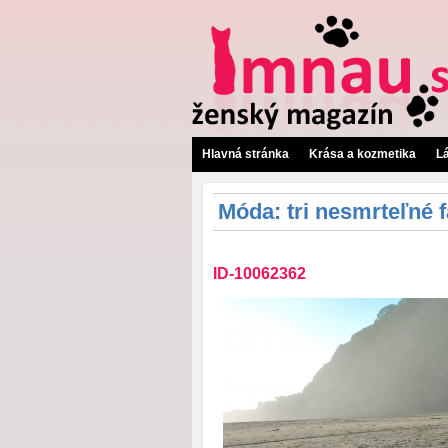
Hlavná stránka
Krása a kozmetika
L
Móda: tri nesmrteľné 
ID-10062362