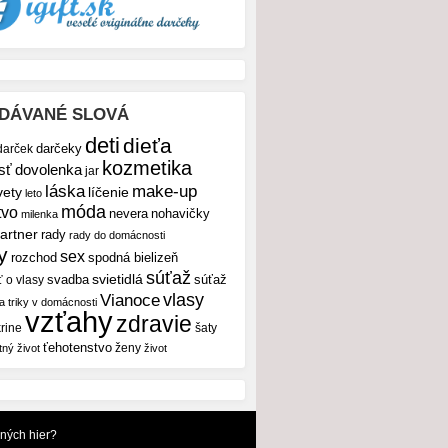
DÁVANÉ SLOVÁ
deti
dieťa
darček
darčeky
kozmetika
sť
dovolenka
jar
make-up
láska
vety
líčenie
leto
móda
tvo
nevera
nohavičky
milenka
artner
rady
rady do domácnosti
y
sex
rozchod
spodná bielizeň
súťaž
svietidlá
svadba
ť o vlasy
súťaž
vlasy
Vianoce
 a triky v domácnosti
vzťahy
zdravie
rine
šaty
ťehotenstvo
ženy
tný život
život
dných hier?