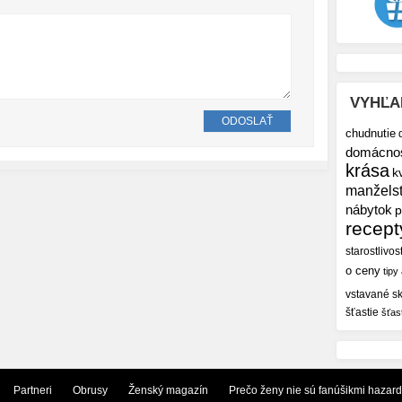
VYHĽA
chudnutie
domácno
krása
k
manžels
nábytok
p
recept
starostlivos
o ceny
tipy
vstavané sk
šťastie
šťas
Partneri
Obrusy
Ženský magazín
Prečo ženy nie sú fanúšikmi hazar