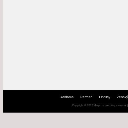
Reklama
Partneri
Obrusy
Ženský
Copyright © 2012
Magazín pre ženy mnau.sk
|