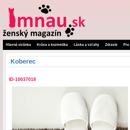
Hlavná stránka
Krása a kozmetika
Láska a vzťahy
Zdravie
Pre
Koberec
ID-10037018