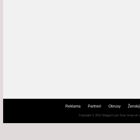
Reklama
Partneri
Obrusy
Ženský
Copyright © 2012
Magazín pre ženy mnau.sk
|