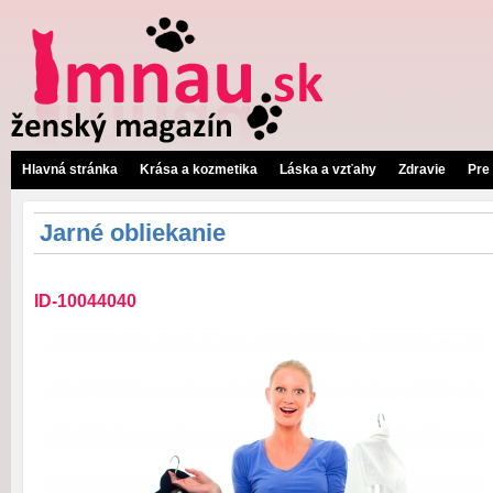
Hlavná stránka
Krása a kozmetika
Láska a vzťahy
Zdravie
Pre
Jarné obliekanie
ID-10044040