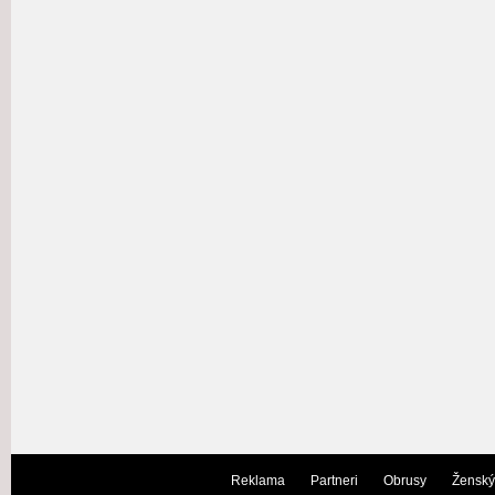
Reklama
Partneri
Obrusy
Ženský