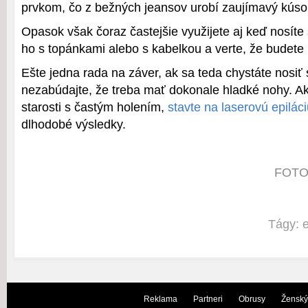
prvkom, čo z bežných jeansov urobí zaujímavý kúso
Opasok však čoraz častejšie využijete aj keď nosíte 
ho s topánkami alebo s kabelkou a verte, že budete
Ešte jedna rada na záver, ak sa teda chystáte nosiť 
nezabúdajte, že treba mať dokonale hladké nohy. A
starosti s častým holením,
stavte na laserovú epilác
dlhodobé výsledky.
FOTO:
Tágy:
e
Reklama
Partneri
Obrusy
Ženský