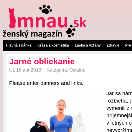
Hlavná stránka
Krása a kozmetika
Láska a vzťahy
Zdravie
Pre
Jarné obliekanie
Ut, 16 apr 2013
|
Kategória:
Ostatné
Please enter banners and links.
Jar sa nám
rozbieha, a
vymeniť zi
príjemnejší
v letných o
nevydržíme