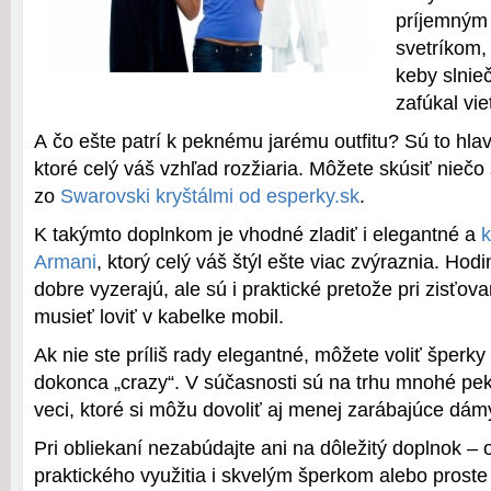
príjemným 
svetríkom,
keby slnie
zafúkal vie
A čo ešte patrí k peknému jarému outfitu? Sú to hlav
ktoré celý váš vzhľad rozžiaria. Môžete skúsiť niečo
zo
Swarovski kryštálmi od esperky.sk
.
K takýmto doplnkom je vhodné zladiť i elegantné a
k
Armani
, ktorý celý váš štýl ešte viac zvýraznia. Hod
dobre vyzerajú, ale sú i praktické pretože pri zisťo
musieť loviť v kabelke mobil.
Ak nie ste príliš rady elegantné, môžete voliť šperky
dokonca „crazy“. V súčasnosti sú na trhu mnohé pekn
veci, ktoré si môžu dovoliť aj menej zarábajúce dám
Pri obliekaní nezabúdajte ani na dôležitý doplnok –
praktického využitia i skvelým šperkom alebo prost