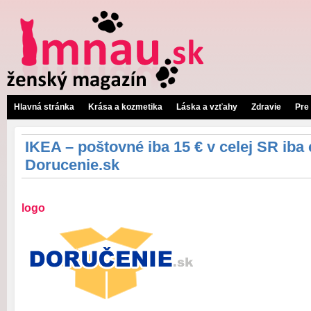
Hlavná stránka
Krása a kozmetika
Láska a vzťahy
Zdravie
Pre
IKEA – poštovné iba 15 € v celej SR iba
Dorucenie.sk
logo