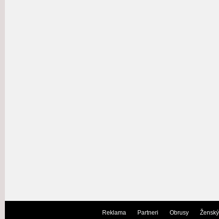
Reklama
Partneri
Obrusy
Ženský