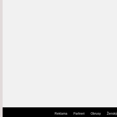
Reklama
Partneri
Obrusy
Ženský