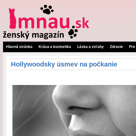
Hlavná stránka
Krása a kozmetika
Láska a vzťahy
Zdravie
Pre
Hollywoodsky úsmev na počkanie