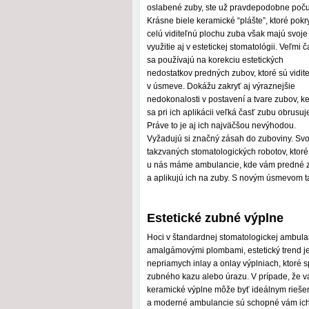
oslabené zuby, ste už pravdepodobne počul
Krásne biele keramické “plášte”, ktoré pokr
celú viditeľnú plochu zuba však majú svoje
využitie aj v estetickej stomatológii. Veľmi č
sa používajú na korekciu estetických
nedostatkov predných zubov, ktoré sú vidit
v úsmeve. Dokážu zakryť aj výraznejšie
nedokonalosti v postavení a tvare zubov, k
sa pri ich aplikácii veľká časť zubu obrusuj
Práve to je aj ich najväčšou nevýhodou.
Vyžadujú si značný zásah do zuboviny. Svoje
takzvaných stomatologických robotov, ktor
u nás máme ambulancie, kde vám predné zu
a aplikujú ich na zuby. S novým úsmevom t
Estetické zubné výplne
Hoci v štandardnej stomatologickej ambulanc
amalgámovými plombami, estetický trend je
nepriamych inlay a onlay výplniach, ktoré 
zubného kazu alebo úrazu. V prípade, že 
keramické výplne môže byť ideálnym rieše
a moderné ambulancie sú schopné vám ich 