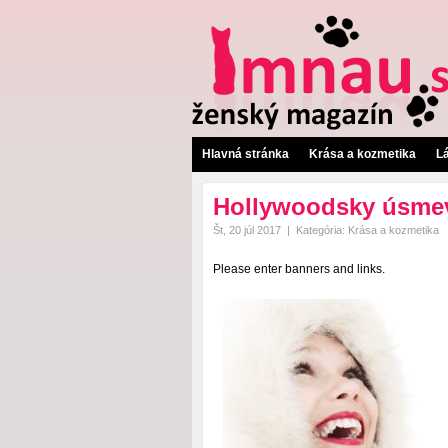
Hlavná stránka
Krása a kozmetika
L
Hollywoodsky úsmev
Št, 20 júl 2017
|
Kategória:
Krása a kozmetika
Please enter banners and links.