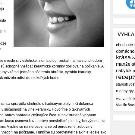
i.
yjú
asto
eľné
VYHĽA
eďže
chudnutie
e.
domácno
krása
k
 miesto si v estetickej stomatológii získali najmä s príchodom
manžels
é sú schopné vyrábať keramické korunky doslova na počkanie. Aj
nábytok
p
by v rámci jedného ošetrenia obrúsia, vyrobia korunky
recept
ak môžete odísť do niekoľkých hodín.
starostlivos
o ceny
tipy
vstavané sk
ii sa spravidla stretnete s tradičnými bielymi či dokonca
šťastie
šťas
 v súčasnosti na vlne keramiky. Hovoríme o takzvaných
spoľahlivo nahradia chýbajúce časti zubov stratené vplyvom
vám krásu úsmevu kazia práve neestetické plomby, ich výmena za
ním. Výplne sú na nerozoznanie od prirodzenej zuboviny
vyrobiť na počkanie. Funkčne sú porovnateľné ak nie lepšie ako