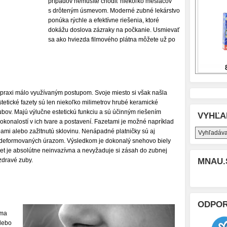
prípadov nemusíte chodiť niekoľko mesiacov
s drôteným úsmevom. Moderné zubné lekárstvo
ponúka rýchle a efektívne riešenia, ktoré
dokážu doslova zázraky na počkanie. Usmievať
sa ako hviezda filmového plátna môžete už po
ej praxi málo využívaným postupom. Svoje miesto si však našla
stetické fazety sú len niekoľko milimetrov hrubé keramické
zubov. Majú výlučne estetickú funkciu a sú účinným riešením
VYHĽA
konalostí v ich tvare a postavení. Fazetami je možné napríklad
mi alebo zažltnutú sklovinu. Nenápadné platničky sú aj
v deformovaných úrazom. Výsledkom je dokonalý snehovo biely
iet je absolútne neinvazívna a nevyžaduje si zásah do zubnej
zdravé zuby.
MNAU.
ODPO
rma
lebo