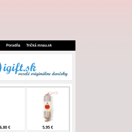
e
Poradňa
Tričká mnau.sk