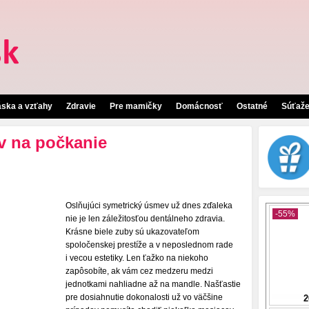
áska a vzťahy
Zdravie
Pre mamičky
Domácnosť
Ostatné
Súťaž
 na počkanie
Oslňujúci symetrický úsmev už dnes zďaleka
nie je len záležitosťou dentálneho zdravia.
Krásne biele zuby sú ukazovateľom
spoločenskej prestíže a v neposlednom rade
i vecou estetiky. Len ťažko na niekoho
zapôsobíte, ak vám cez medzeru medzi
jednotkami nahliadne až na mandle. Našťastie
pre dosiahnutie dokonalosti už vo väčšine