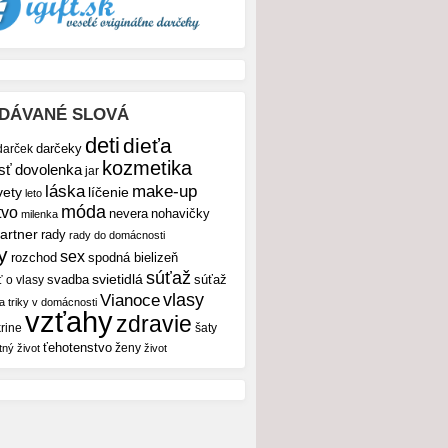
DÁVANÉ SLOVÁ
deti
dieťa
darček
darčeky
kozmetika
sť
dovolenka
jar
make-up
láska
vety
líčenie
leto
móda
tvo
nevera
nohavičky
milenka
artner
rady
rady do domácnosti
y
sex
rozchod
spodná bielizeň
súťaž
svietidlá
svadba
ť o vlasy
súťaž
vlasy
Vianoce
 a triky v domácnosti
vzťahy
zdravie
rine
šaty
ťehotenstvo
ženy
tný život
život