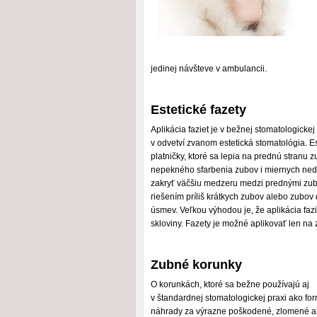
jedinej návšteve v ambulancii.
Estetické fazety
Aplikácia faziet je v bežnej stomatologick
v odvetví zvanom estetická stomatológia. E
platničky, ktoré sa lepia na prednú stranu 
nepekného sfarbenia zubov i miernych nedo
zakryť väčšiu medzeru medzi prednými zuba
riešením príliš krátkych zubov alebo zubo
úsmev. Veľkou výhodou je, že aplikácia faz
skloviny. Fazety je možné aplikovať len na 
Zubné korunky
O korunkách, ktoré sa bežne používajú aj
v štandardnej stomatologickej praxi ako fo
náhrady za výrazne poškodené, zlomené a