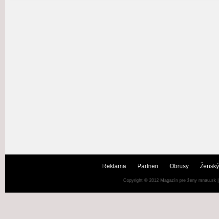
Reklama
Partneri
Obrusy
Ženský
Copyright © 2012
Magazín pre ženy mnau.sk
|