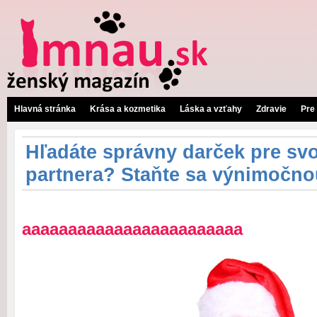
Hlavná stránka
Krása a kozmetika
Láska a vzťahy
Zdravie
Pre
Hľadáte správny darček pre sv
partnera? Staňte sa výnimočno
aaaaaaaaaaaaaaaaaaaaaaaa