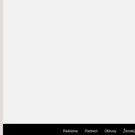
Reklama
Partneri
Obrusy
Ženský