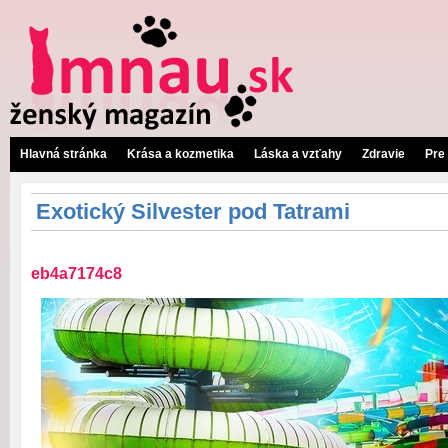
Hlavná stránka
Krása a kozmetika
Láska a vzťahy
Zdravie
Pre
Exotický Silvester pod Tatrami
eb4a7174c8