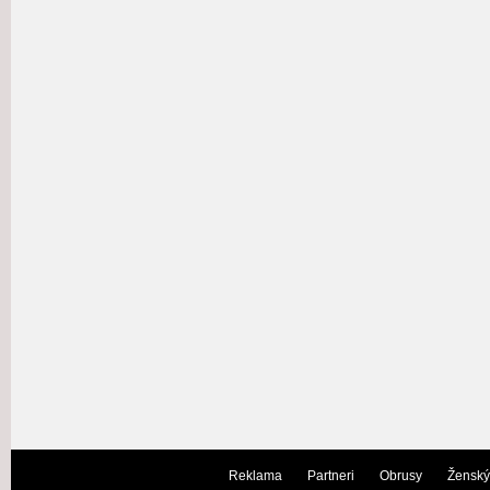
Reklama
Partneri
Obrusy
Ženský