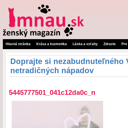
Hlavná stránka
Krása a kozmetika
Láska a vzťahy
Zdravie
Pre
Doprajte si nezabudnuteľného V
netradičných nápadov
5445777501_041c12da0c_n