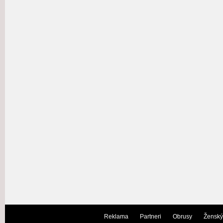
Reklama
Partneri
Obrusy
Ženský