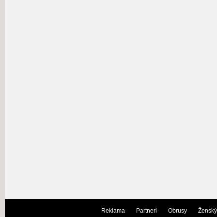
Reklama
Partneri
Obrusy
Ženský