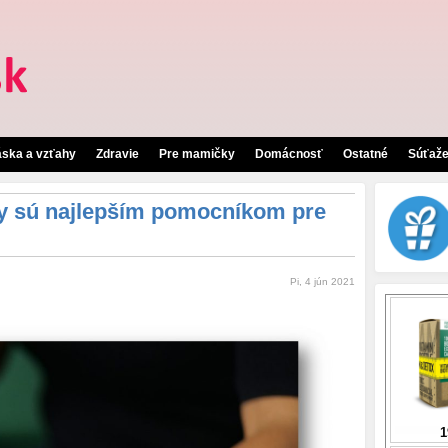
áska a vzťahy
Zdravie
Pre mamičky
Domácnosť
Ostatné
Súťaž
y sú najlepším pomocníkom pre
Pi, 4 jún 2021