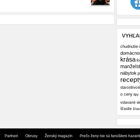
VYHĽA
chudnutie
domácno
krása
k
manžels
nábytok
p
recept
starostlivos
o ceny
tipy
vstavané sk
šťastie
šťas
Partneri
Obrusy
Ženský magazín
Prečo ženy nie sú fanúšikmi hazar