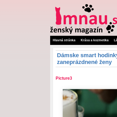
Hlavná stránka
Krása a kozmetika
L
Dámske smart hodink
zaneprázdnené ženy
Picture3