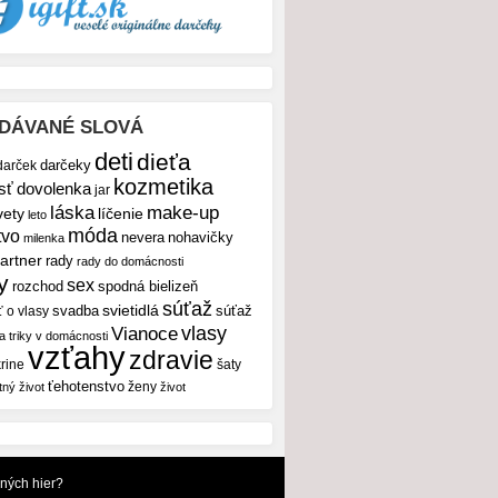
DÁVANÉ SLOVÁ
deti
dieťa
darček
darčeky
kozmetika
sť
dovolenka
jar
make-up
láska
vety
líčenie
leto
móda
tvo
nevera
nohavičky
milenka
artner
rady
rady do domácnosti
y
sex
rozchod
spodná bielizeň
súťaž
svietidlá
svadba
ť o vlasy
súťaž
vlasy
Vianoce
 a triky v domácnosti
vzťahy
zdravie
rine
šaty
ťehotenstvo
ženy
tný život
život
dných hier?