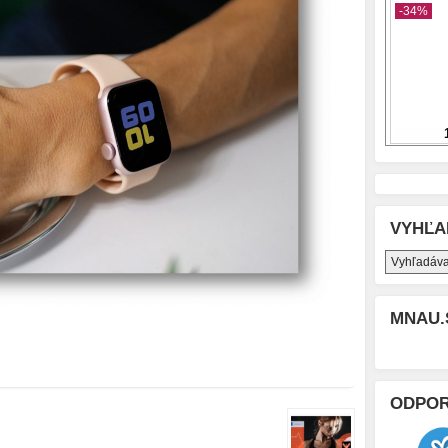
VYHĽA
MNAU.
ODPO