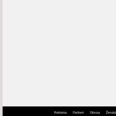
Reklama
Partneri
Obrusy
Ženský