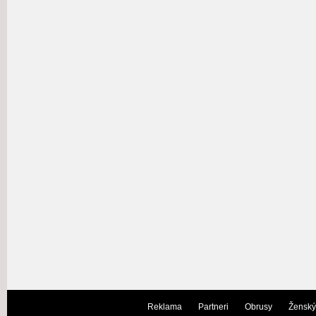
Reklama
Partneri
Obrusy
Ženský