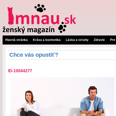
Hlavná stránka
Krása a kozmetika
Láska a vzťahy
Zdravie
Pre
Chce vás opustiť?
ID-10044277