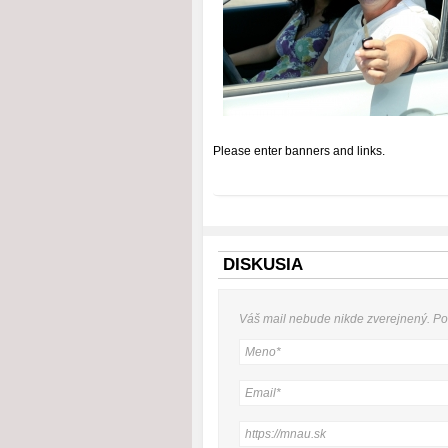
Please enter banners and links.
DISKUSIA
Váš mail nebude
nikde
zverejnený. P