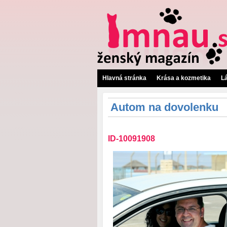
Hlavná stránka
Krása a kozmetika
L
Autom na dovolenku
ID-10091908