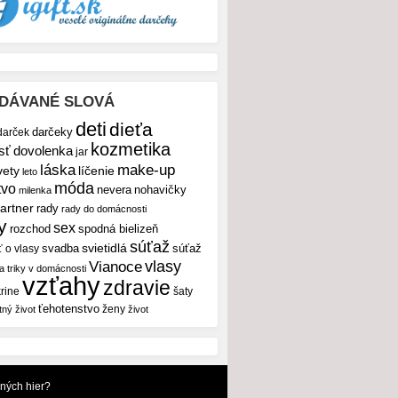
DÁVANÉ SLOVÁ
deti
dieťa
darček
darčeky
kozmetika
sť
dovolenka
jar
make-up
láska
vety
líčenie
leto
móda
tvo
nevera
nohavičky
milenka
artner
rady
rady do domácnosti
y
sex
rozchod
spodná bielizeň
súťaž
svietidlá
svadba
ť o vlasy
súťaž
vlasy
Vianoce
 a triky v domácnosti
vzťahy
zdravie
rine
šaty
ťehotenstvo
ženy
tný život
život
dných hier?