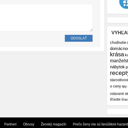
VYHĽA
chudnutie
domácno
krása
k
manžels
nábytok
p
recept
starostlivos
o ceny
tipy
vstavané sk
šťastie
šťas
Partneri
Obrusy
Ženský magazín
Prečo ženy nie sú fanúšikmi hazar