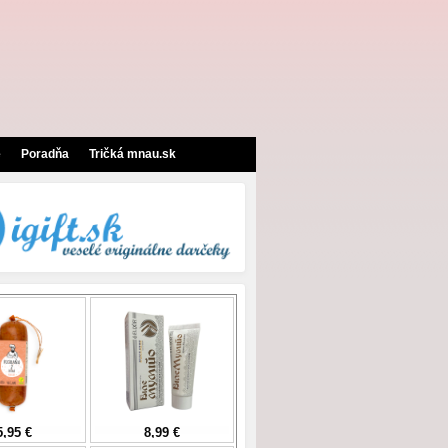
e
Poradňa
Tričká mnau.sk