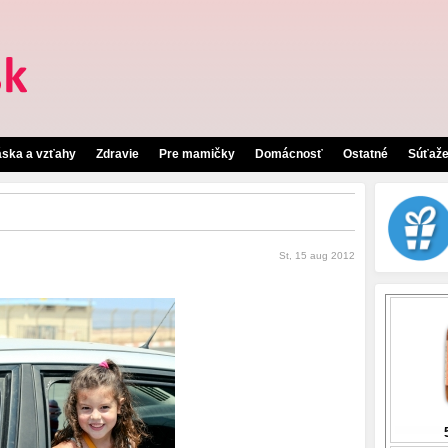
áska a vzťahy
Zdravie
Pre mamičky
Domácnosť
Ostatné
Súťaž
St, 15 aug 2012