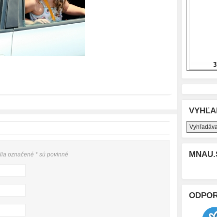
VYHĽA
MNAU.
olia označené
*
sú povinné
ODPO