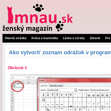
Hlavná stránka
Krása a kozmetika
Láska a vzťahy
Zdravie
Pre
Ako vytvoriť zoznam odrážok v progra
Obrázok 3