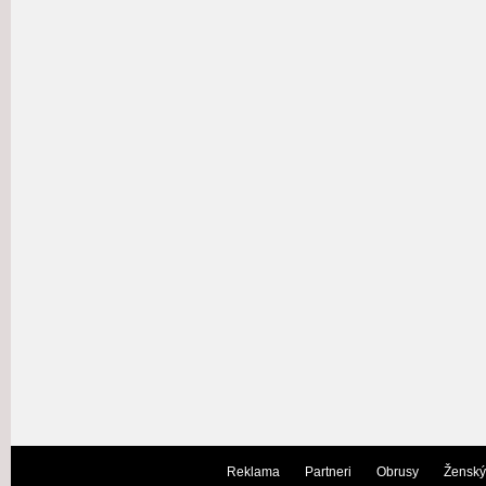
Reklama
Partneri
Obrusy
Ženský