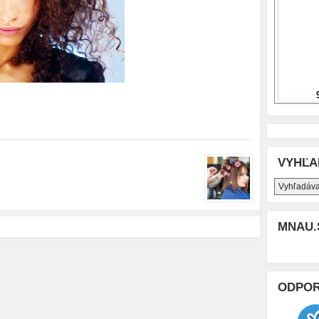
VYHĽA
MNAU.
ODPO