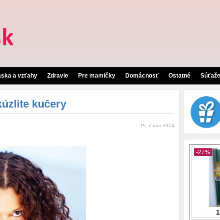
áska a vzťahy
Zdravie
Pre mamičky
Domácnosť
Ostatné
Súťaž
úzlite kučery
Pi, 7 mar 2014