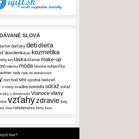
DÁVANÉ SLOVÁ
deti
dieťa
darček
darčeky
kozmetika
sť
dovolenka
jar
make-up
láska
vety
líčenie
leto
móda
tvo
nevera
nohavičky
milenka
artner
rady
rady do domácnosti
y
sex
rozchod
spodná bielizeň
súťaž
svietidlá
svadba
ť o vlasy
súťaž
vlasy
Vianoce
 a triky v domácnosti
vzťahy
zdravie
rine
šaty
ťehotenstvo
ženy
tný život
život
dných hier?