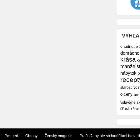
VYHĽA
chudnutie
domácno
krása
k
manžels
nábytok
p
recept
starostlivos
o ceny
tipy
vstavané sk
šťastie
šťas
Partneri
Obrusy
Ženský magazín
Prečo ženy nie sú fanúšikmi hazar