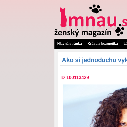
Hlavná stránka
Krása a kozmetika
L
Ako si jednoducho vyk
ID-100113429