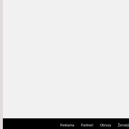
Reklama
Partneri
Obrusy
Ženský