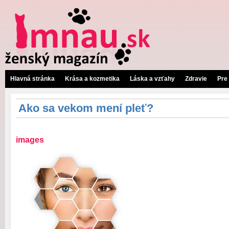
Hlavná stránka
Krása a kozmetika
Láska a vzťahy
Zdravie
Pre
Ako sa vekom mení pleť?
images