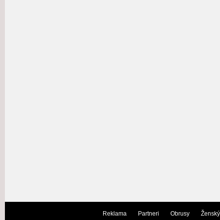
Reklama
Partneri
Obrusy
Ženský