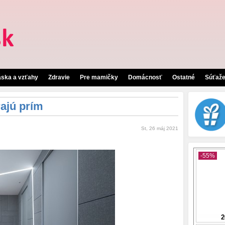
áska a vzťahy
Zdravie
Pre mamičky
Domácnosť
Ostatné
Súťaž
rajú prím
St, 26 máj 2021