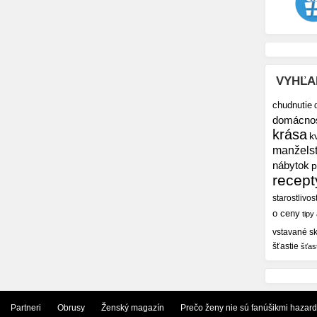
VYHĽA
chudnutie
domácno
krása
k
manžels
nábytok
p
recept
starostlivos
o ceny
tipy
vstavané sk
šťastie
šťas
Partneri
Obrusy
Ženský magazín
Prečo ženy nie sú fanúšikmi hazar