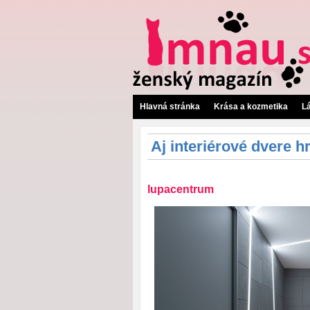
Hlavná stránka
Krása a kozmetika
L
Aj interiérové dvere h
lupacentrum