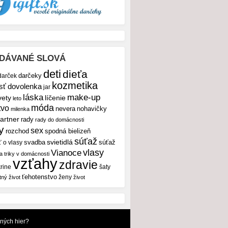
DÁVANÉ SLOVÁ
deti
dieťa
darček
darčeky
kozmetika
sť
dovolenka
jar
make-up
láska
vety
líčenie
leto
móda
tvo
nevera
nohavičky
milenka
artner
rady
rady do domácnosti
y
sex
rozchod
spodná bielizeň
súťaž
svietidlá
svadba
ť o vlasy
súťaž
vlasy
Vianoce
 a triky v domácnosti
vzťahy
zdravie
rine
šaty
ťehotenstvo
ženy
tný život
život
dných hier?