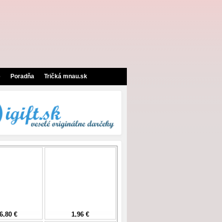
e
Poradňa
Tričká mnau.sk