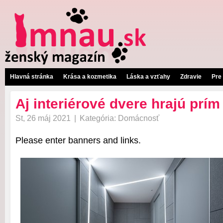
Hlavná stránka
Krása a kozmetika
Láska a vzťahy
Zdravie
Pre
Aj interiérové dvere hrajú prím
St, 26 máj 2021
|
Kategória:
Domácnosť
Please enter banners and links.