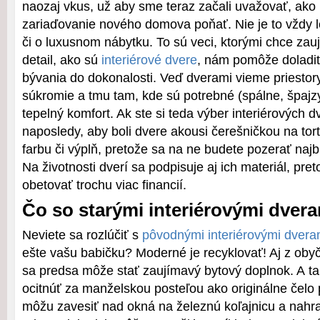
naozaj vkus, už aby sme teraz začali uvažovať, ako 
zariaďovanie nového domova poňať. Nie je to vždy l
či o luxusnom nábytku. To sú veci, ktorými chce zau
detail, ako sú
interiérové dvere
, nám pomôže doladiť
bývania do dokonalosti. Veď dverami vieme priestory
súkromie a tmu tam, kde sú potrebné (spálne, špajzy)
tepelný komfort. Ak ste si teda výber interiérových d
naposledy, aby boli dvere akousi čerešničkou na tort
farbu či výplň, pretože sa na ne budete pozerať najbl
Na životnosti dverí sa podpisuje aj ich materiál, pre
obetovať trochu viac financií.
Čo so starými interiérovými dver
Neviete sa rozlúčiť s
pôvodnými interiérovými dvera
ešte vašu babičku? Moderné je recyklovať! Aj z obyč
sa predsa môže stať zaujímavý bytový doplnok. A t
ocitnúť za manželskou posteľou ako originálne čelo p
môžu zavesiť nad okná na železnú koľajnicu a nahra