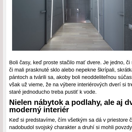
Boli časy, keď proste stačilo mať dvere. Je jedno, či
či mali prasknuté sklo alebo nepekne škrípali, skrátka
pántoch a tvárili sa, akoby boli neoddeliteľnou súč
však už vieme, že na výbere interiérových dverí si t
staré jednoducho treba pustiť k vode.
Nielen nábytok a podlahy, ale aj d
moderný interiér
Keď si predstavíme, čím všetkým sa dá v priestore 
nadobudol svojský charakter a druhí si mohli povz