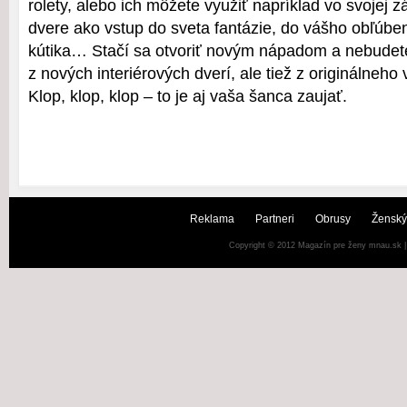
rolety, alebo ich môžete využiť napríklad vo svojej 
dvere ako vstup do sveta fantázie, do vášho obľúb
kútika… Stačí sa otvoriť novým nápadom a nebudete 
z nových interiérových dverí, ale tiež z originálneho 
Klop, klop, klop – to je aj vaša šanca zaujať.
Reklama
Partneri
Obrusy
Ženský
Copyright © 2012
Magazín pre ženy mnau.sk
|