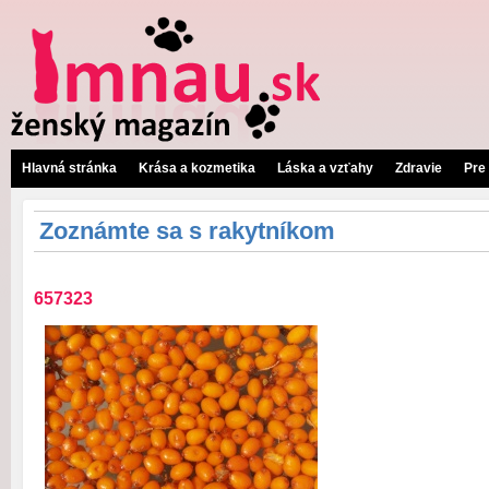
Hlavná stránka
Krása a kozmetika
Láska a vzťahy
Zdravie
Pre
Zoznámte sa s rakytníkom
657323