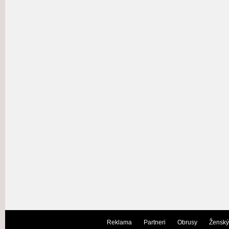
Reklama
Partneri
Obrusy
Ženský