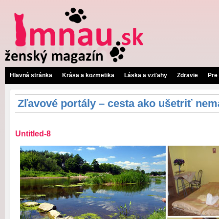
Hlavná stránka
Krása a kozmetika
Láska a vzťahy
Zdravie
Pre
Zľavové portály – cesta ako ušetriť nem
Untitled-8