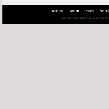
Reklama
Partneri
Obrusy
Ženský
Copyright © 2012
Magazín pre ženy mnau.sk
|