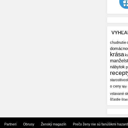
VYHĽA
chudnutie
domácno
krása
k
manžels
nábytok
p
recept
starostlivos
o ceny
tipy
vstavané sk
šťastie
šťas
Partneri
Obrusy
Ženský magazín
Prečo ženy nie sú fanúšikmi hazar