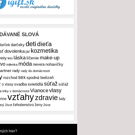
DÁVANÉ SLOVÁ
deti
dieťa
darček
darčeky
kozmetika
sť
dovolenka
jar
make-up
láska
vety
líčenie
leto
móda
tvo
nevera
nohavičky
milenka
artner
rady
rady do domácnosti
y
sex
rozchod
spodná bielizeň
súťaž
svietidlá
svadba
ť o vlasy
súťaž
vlasy
Vianoce
 a triky v domácnosti
vzťahy
zdravie
rine
šaty
ťehotenstvo
ženy
tný život
život
dných hier?