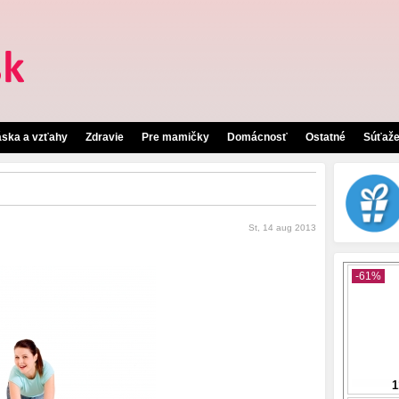
áska a vzťahy
Zdravie
Pre mamičky
Domácnosť
Ostatné
Súťaž
St, 14 aug 2013