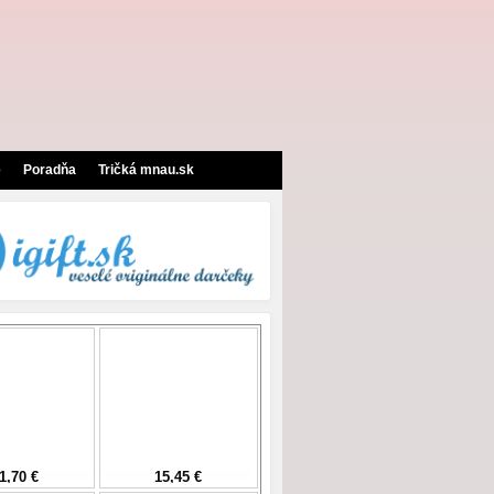
e
Poradňa
Tričká mnau.sk