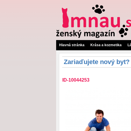
Hlavná stránka
Krása a kozmetika
L
Zariaďujete nový byt?
ID-10044253