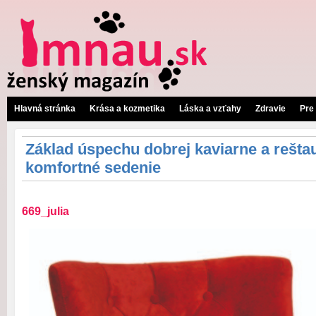
Hlavná stránka
Krása a kozmetika
Láska a vzťahy
Zdravie
Pre
Základ úspechu dobrej kaviarne a rešta
komfortné sedenie
669_julia