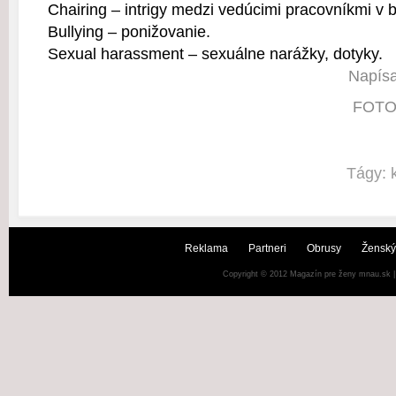
Chairing – intrigy medzi vedúcimi pracovníkmi v bo
Bullying – ponižovanie.
Sexual harassment – sexuálne narážky, dotyky.
Napísa
FOTO:
Tágy:
Reklama
Partneri
Obrusy
Ženský
Copyright © 2012
Magazín pre ženy mnau.sk
|