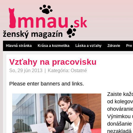
Hlavná stránka
Krása a kozmetika
Láska a vzťahy
Zdravie
Pre
Vzťahy na pracovisku
So, 29 jún 2013
|
Kategória:
Ostatné
Please enter banners and links.
Zaiste kaž
od kolegov
ohováranie
Výnimkou u
donášanie 
nezakladá 