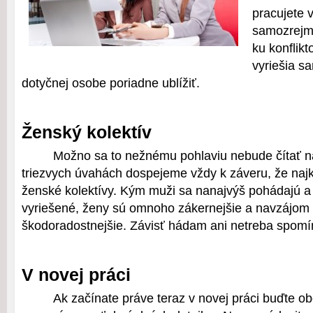
pracujete 
samozrejm
ku konflik
vyriešia s
dotyčnej osobe poriadne ublížiť.
Ženský kolektív
Možno sa to nežnému pohlaviu nebude čítať na
triezvych úvahách dospejeme vždy k záveru, že najko
ženské kolektívy. Kým muži sa nanajvýš pohádajú a
vyriešené, ženy sú omnoho zákernejšie a navzájom
škodoradostnejšie. Závisť hádam ani netreba spom
V novej práci
Ak začínate práve teraz v novej práci buďte ob