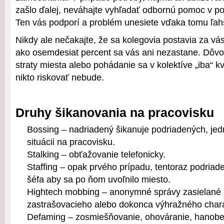
zašlo ďalej, neváhajte vyhľadať odbornú pomoc v p
Ten vás podporí a problém unesiete vďaka tomu ľah
Nikdy ale nečakajte, že sa kolegovia postavia za vá
ako osemdesiat percent sa vás ani nezastane. Dôv
straty miesta alebo pohádanie sa v kolektíve „iba“ k
nikto riskovať nebude.
Druhy šikanovania na pracovisku
Bossing – nadriadený šikanuje podriadených, jed
situácii na pracovisku.
Stalking – obťažovanie telefonicky.
Staffing – opak prvého prípadu, tentoraz podriad
šéfa aby sa po ňom uvoľnilo miesto.
Hightech mobbing – anonymné správy zasielané 
zastrašovacieho alebo dokonca výhražného chara
Defaming – zosmiešňovanie, ohováranie, hanobe