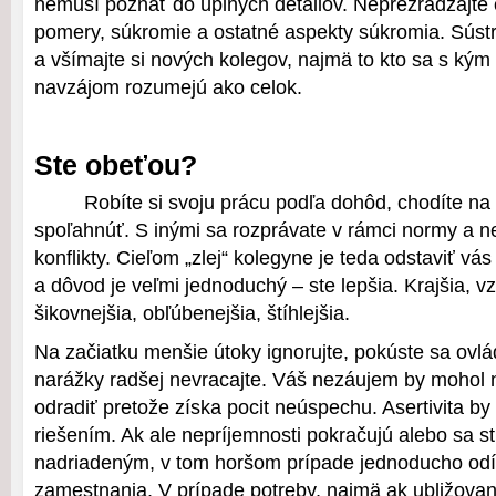
nemusí poznať do úplných detailov. Neprezrádzajte 
pomery, súkromie a ostatné aspekty súkromia. Súst
a všímajte si nových kolegov, najmä to kto sa s kým p
navzájom rozumejú ako celok.
Ste obeťou?
Robíte si svoju prácu podľa dohôd, chodíte na
spoľahnúť. S inými sa rozprávate v rámci normy a 
konflikty. Cieľom „zlej“ kolegyne je teda odstaviť vás
a dôvod je veľmi jednoduchý – ste lepšia. Krajšia, vz
šikovnejšia, obľúbenejšia, štíhlejšia.
Na začiatku menšie útoky ignorujte, pokúste sa ovl
narážky radšej nevracajte. Váš nezáujem by mohol
odradiť pretože získa pocit neúspechu. Asertivita by
riešením. Ak ale nepríjemnosti pokračujú alebo sa s
nadriadeným, v tom horšom prípade jednoducho od
zamestnania. V prípade potreby, najmä ak ubližovan