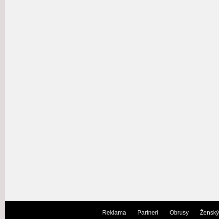
Reklama
Partneri
Obrusy
Ženský