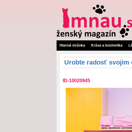
Hlavná stránka
Krása a kozmetika
L
Urobte radosť svojim
ID-10020945