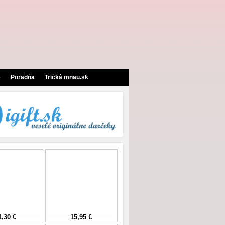
e
Poradňa
Tričká mnau.sk