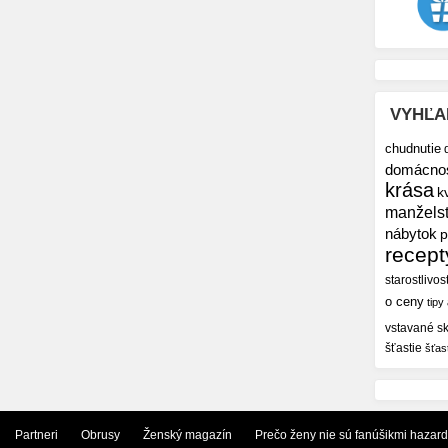
VYHĽA
chudnutie
domácno
krása
k
manžels
nábytok
p
recept
starostlivos
o ceny
tipy
vstavané sk
šťastie
šťas
Partneri
Obrusy
Ženský magazín
Prečo ženy nie sú fanúšikmi hazar