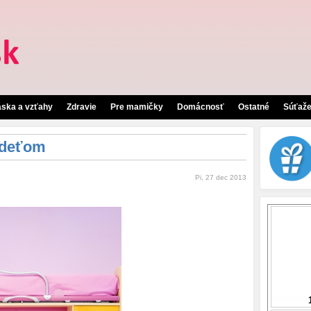
áska a vzťahy
Zdravie
Pre mamičky
Domácnosť
Ostatné
Súťaž
 deťom
Pi, 27 dec 2013