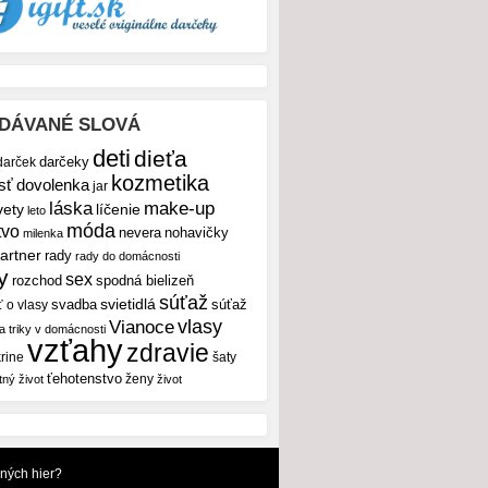
DÁVANÉ SLOVÁ
deti
dieťa
darček
darčeky
kozmetika
sť
dovolenka
jar
make-up
láska
vety
líčenie
leto
móda
tvo
nevera
nohavičky
milenka
artner
rady
rady do domácnosti
y
sex
rozchod
spodná bielizeň
súťaž
svietidlá
svadba
ť o vlasy
súťaž
vlasy
Vianoce
 a triky v domácnosti
vzťahy
zdravie
rine
šaty
ťehotenstvo
ženy
tný život
život
dných hier?