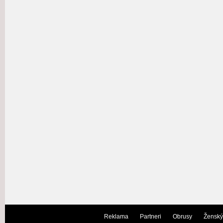
Reklama
Partneri
Obrusy
Ženský