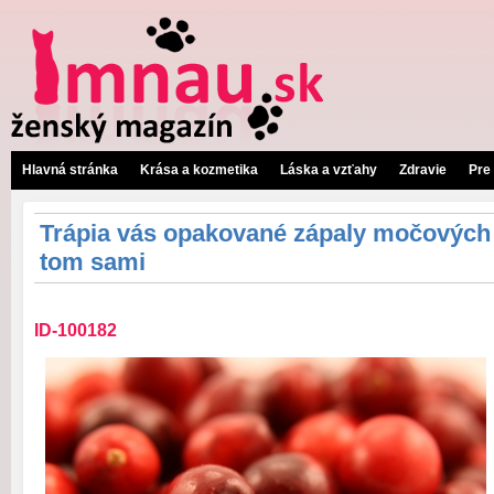
Hlavná stránka
Krása a kozmetika
Láska a vzťahy
Zdravie
Pre
Trápia vás opakované zápaly močových c
tom sami
ID-100182