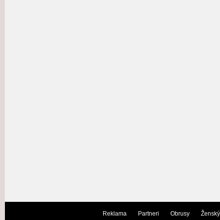
Reklama
Partneri
Obrusy
Ženský