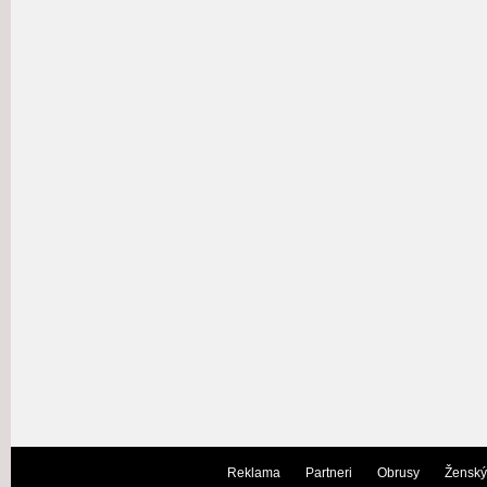
Reklama
Partneri
Obrusy
Ženský