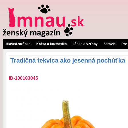
Hlavná stránka
Krása a kozmetika
Láska a vzťahy
Zdravie
Pre
Tradičná tekvica ako jesenná pochúťka
ID-100103045