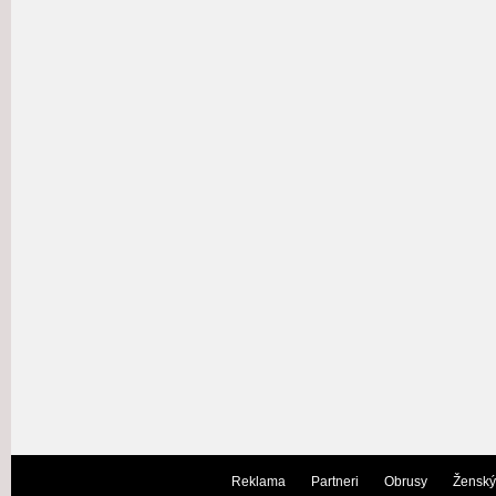
Reklama
Partneri
Obrusy
Ženský