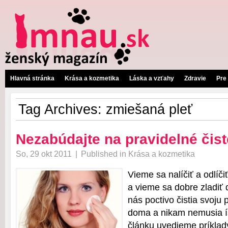
Hlavná stránka
Krása a kozmetika
Láska a vzťahy
Zdravie
Pre
Tag Archives:
zmiešaná pleť
Nezabúdajte na pravidelné čiste
So, 29 okt 2011
|
Published in
Krása a kozmetika
Vieme sa nalíčiť a odlíči
a vieme sa dobre zladiť 
nás poctivo čistia svoju 
doma a nikam nemusia í
článku uvedieme príklad