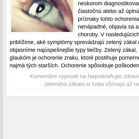
neskorom diagnostikova
čiastočnú alebo až úplnú
príznaky tohto ochorenia
nenápadné, objavia sa a
choroby. V nasledujúcic
priblížime, aké symptómy sprevádzajú zelený zákal n
objasníme najúspešnejšie typy liečby. Zelený zákal
glaukóm je ochorenie zraku, ktoré postihuje pomerne
najmä tých starších. Ochorenie spôsobuje poškodeni
Komentáre vypnuté
na Nepodceňujte zdravie
zeleného zákalu si ľudia všímajú až n