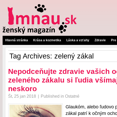
Hlavná stránka
Krása a kozmetika
Láska a vzťahy
Zdravie
Pre
Tag Archives:
zelený zákal
Nepodceňujte zdravie vašich o
zeleného zákalu si ľudia všíma
neskoro
Št, 25 jan 2018
|
Published in
Ostatné
Glaukóm, alebo ľudovo 
zákal patrí k očným ocho