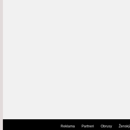
Reklama
Partneri
Obrusy
Ženský