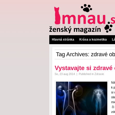
Hlavná stránka
Krása a kozmetika
L
Tag Archives:
zdravé ob
Vystavajte si zdravé
So, 23 aug 2014
|
Published in
Zdravie
Ni
k 
si
st
mi
či
zd