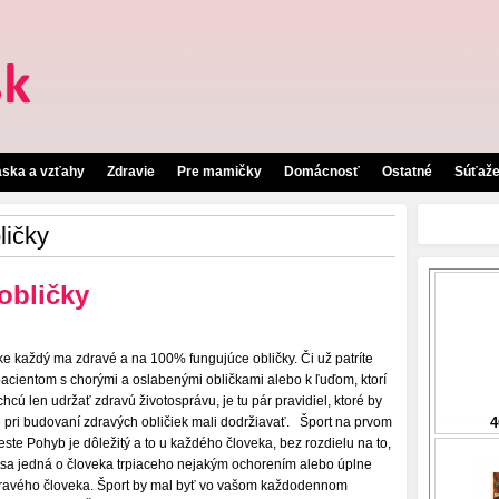
áska a vzťahy
Zdravie
Pre mamičky
Domácnosť
Ostatné
Súťaž
ličky
 obličky
ke každý ma zdravé a na 100% fungujúce obličky. Či už patríte
pacientom s chorými a oslabenými obličkami alebo k ľuďom, ktorí
 chcú len udržať zdravú životosprávu, je tu pár pravidiel, ktoré by
e pri budovaní zdravých obličiek mali dodržiavať. Šport na prvom
este Pohyb je dôležitý a to u každého človeka, bez rozdielu na to,
 sa jedná o človeka trpiaceho nejakým ochorením alebo úplne
ravého človeka. Šport by mal byť vo vašom každodennom