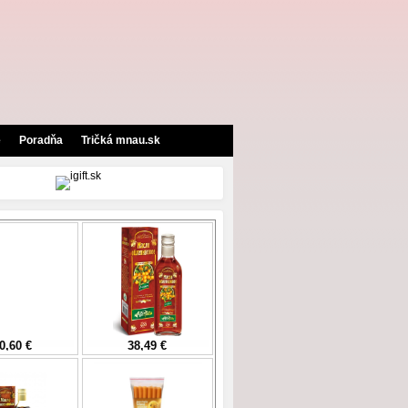
e
Poradňa
Tričká mnau.sk