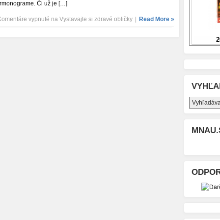
rmonograme. Či už je […]
Komentáre vypnuté
na Vystavajte si zdravé obličky
|
Read More »
VYHĽA
MNAU.
ODPO