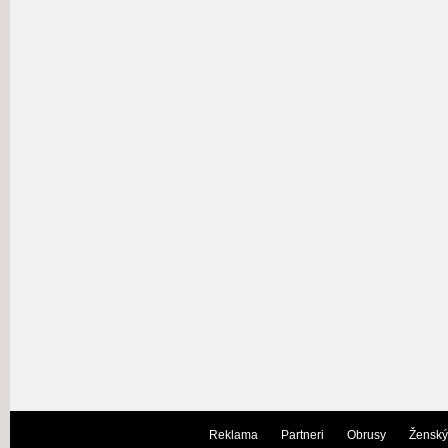
Reklama
Partneri
Obrusy
Ženský