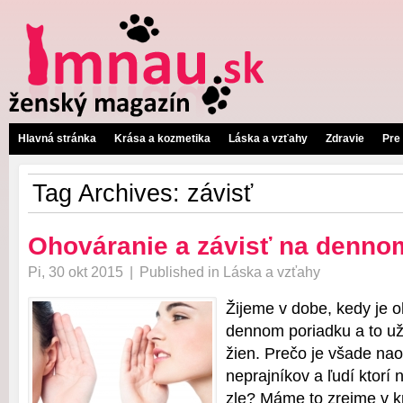
Hlavná stránka
Krása a kozmetika
Láska a vzťahy
Zdravie
Pre
Tag Archives:
závisť
Ohováranie a závisť na denno
Pi, 30 okt 2015
|
Published in
Láska a vzťahy
Žijeme v dobe, kedy je o
dennom poriadku a to už 
žien. Prečo je všade nao
neprajníkov a ľudí ktor
zle? Máme to zrejme v k