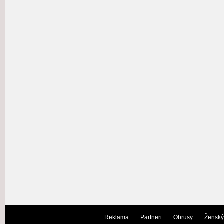
Reklama
Partneri
Obrusy
Ženský