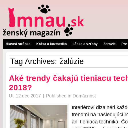
Hlavná stránka
Krása a kozmetika
Láska a vzťahy
Zdravie
Pre
Tag Archives:
žalúzie
Aké trendy čakajú tieniacu tec
2018?
Ut, 12 dec 2017
|
Published in
Domácnosť
Interiéroví dizajnéri kaž
trendmi na nasledujúci 
ani tieniaca technika. 