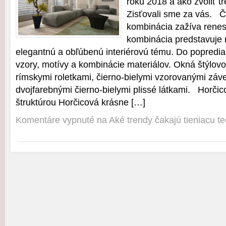
roku 2018 a ako zvoliť tr
Zisťovali sme za vás. Č
kombinácia zažíva renes
kombinácia predstavuje
elegantnú a obľúbenú interiérovú tému. Do popredia
vzory, motívy a kombinácie materiálov. Okná štýlovo 
rímskymi roletkami, čierno-bielymi vzorovanými záv
dvojfarebnými čierno-bielymi plissé látkami. Horči
štruktúrou Horčicová krásne […]
Komentáre vypnuté
na Aké trendy čakajú tieniacu t