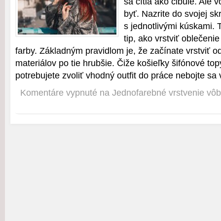
sa cítia ako cibule. Ale 
byť. Nazrite do svojej sk
s jednotlivými kúskami.
tip, ako vrstviť oblečeni
farby. Základným pravidlom je, že začínate vrstviť o
materiálov po tie hrubšie. Čiže košieľky šifónové to
potrebujete zvoliť vhodný outfit do práce nebojte sa 
Komentáre vypnuté
na Jednofarebné vrstvenie vô