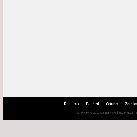
Reklama
Partneri
Obrusy
Ženský
Copyright © 2012
Magazín pre ženy mnau.sk
|