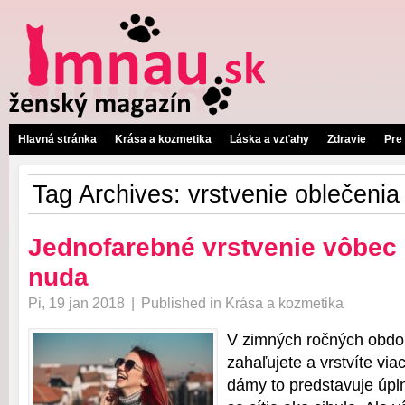
Hlavná stránka
Krása a kozmetika
Láska a vzťahy
Zdravie
Pre
Tag Archives:
vrstvenie oblečenia
Jednofarebné vrstvenie vôbec
nuda
Pi, 19 jan 2018
|
Published in
Krása a kozmetika
V zimných ročných obdob
zahaľujete a vrstvíte via
dámy to predstavuje úp