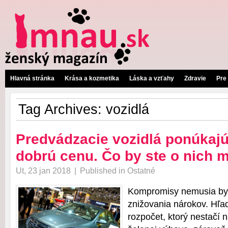
Hlavná stránka
Krása a kozmetika
Láska a vzťahy
Zdravie
Pre
Tag Archives:
vozidlá
Predvádzacie vozidlá ponúkajú 
dobrú cenu. Čo by ste o nich m
Ut, 23 jan 2018
|
Published in
Ostatné
Kompromisy nemusia byť
znižovania nárokov. Hľa
rozpočet, ktorý nestačí 