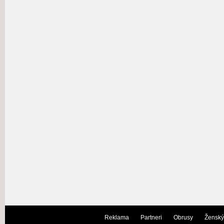
Reklama
Partneri
Obrusy
Ženský