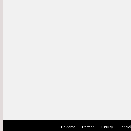
Reklama
Partneri
Obrusy
Ženský