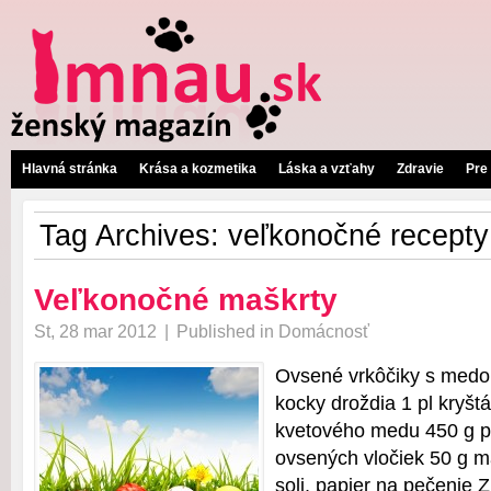
Hlavná stránka
Krása a kozmetika
Láska a vzťahy
Zdravie
Pre
Tag Archives:
veľkonočné recepty
Veľkonočné maškrty
St, 28 mar 2012
|
Published in
Domácnosť
Ovsené vrkôčiky s medo
kocky droždia 1 pl kryšt
kvetového medu 450 g p
ovsených vločiek 50 g ma
soli, papier na pečenie 