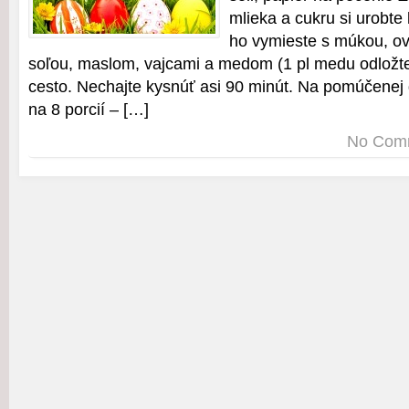
mlieka a cukru si urobte
ho vymieste s múkou, o
soľou, maslom, vajcami a medom (1 pl medu odložt
cesto. Nechajte kysnúť asi 90 minút. Na pomúčenej 
na 8 porcií – […]
No Com