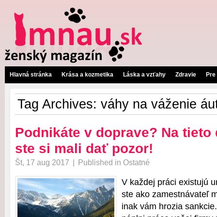
Hlavná stránka
Krása a kozmetika
Láska a vzťahy
Zdravie
Pre
Tag Archives:
váhy na váženie áu
Podnikáte v doprave? Na tieto 
ste si mali dať pozor!
Št, 17 aug 2017
|
Published in
Ostatné
V každej práci existujú ur
ste ako zamestnávateľ ma
inak vám hrozia sankcie.