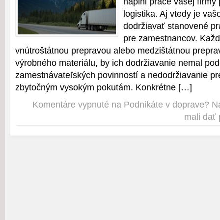
náplni práce vašej firmy
logistika. Aj vtedy je va
dodržiavať stanovené pr
pre zamestnancov. Každý
vnútroštátnou prepravou alebo medzištátnou preprav
výrobného materiálu, by ich dodržiavanie nemal pod
zamestnávateľských povinností a nedodržiavanie pre
zbytočným vysokým pokutám. Konkrétne […]
Komentáre vypnuté
na Podnikáte v doprave? Na t
mali dať 