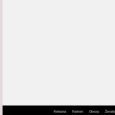
Reklama
Partneri
Obrusy
Ženský