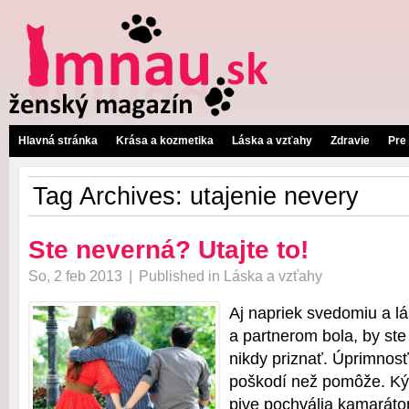
Hlavná stránka
Krása a kozmetika
Láska a vzťahy
Zdravie
Pre
Tag Archives:
utajenie nevery
Ste neverná? Utajte to!
So, 2 feb 2013
|
Published in
Láska a vzťahy
Aj napriek svedomiu a l
a partnerom bola, by ste
nikdy priznať. Úprimnosť
poškodí než pomôže. Kým
pive pochvália kamaráto