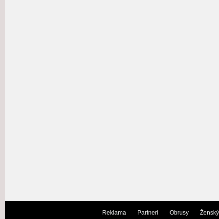
Reklama
Partneri
Obrusy
Ženský