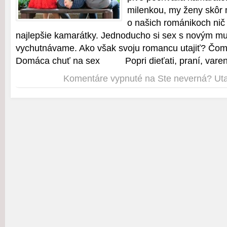
milenkou, my ženy skôr 
o našich románikoch nič 
najlepšie kamarátky. Jednoducho si sex s novým m
vychutnávame. Ako však svoju romancu utajiť? Čo
Domáca chuť na sex Popri dieťati, praní, varení
Komentáre vypnuté
na Ste neverná? Utaj