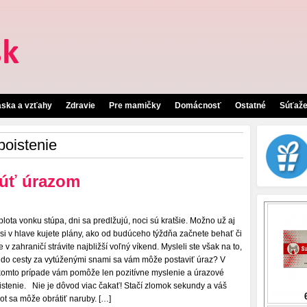
áska a vzťahy
Zdravie
Pre mamičky
Domácnosť
Ostatné
Súťaž
poistenie
núť úrazom
plota vonku stúpa, dni sa predlžujú, noci sú kratšie. Možno už aj
 si v hlave kujete plány, ako od budúceho týždňa začnete behať či
e v zahraničí strávite najbližší voľný víkend. Mysleli ste však na to,
 do cesty za vytúženými snami sa vám môže postaviť úraz? V
komto prípade vám pomôže len pozitívne myslenie a úrazové
istenie. Nie je dôvod viac čakať! Stačí zlomok sekundy a váš
vot sa môže obrátiť naruby. […]