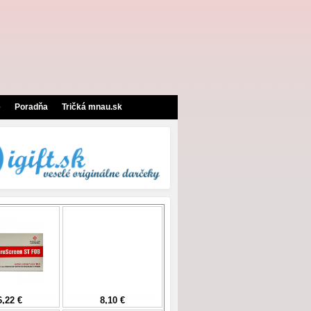
e
Poradňa
Tričká mnau.sk