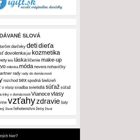
DÁVANÉ SLOVÁ
deti
dieťa
darček
darčeky
kozmetika
sť
dovolenka
jar
make-up
láska
vety
líčenie
leto
móda
tvo
nevera
nohavičky
milenka
artner
rady
rady do domácnosti
y
sex
rozchod
spodná bielizeň
súťaž
svietidlá
svadba
ť o vlasy
súťaž
vlasy
Vianoce
 a triky v domácnosti
vzťahy
zdravie
rine
šaty
ťehotenstvo
ženy
tný život
život
dných hier?