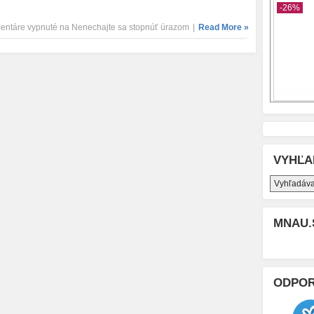
entáre vypnuté
na Nenechajte sa stopnúť úrazom
|
Read More »
VYHĽA
MNAU.
ODPO