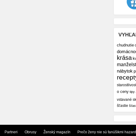
VYHĽA
chudnutie
domácno
krása
k
manžels
nábytok
p
recept
starostlivos
o ceny
tipy
vstavané sk
šťastie
šťas
Partneri
Obrusy
Ženský magazín
Prečo ženy nie sú fanúšikmi hazar