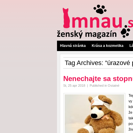
Hlavná stránka
Krása a kozmetika
L
Tag Archives:
“úrazové 
Nenechajte sa stop
St, 25 apr 2018
|
Published in
Ostatné
Te
vy
kd
že
ta
po
ži