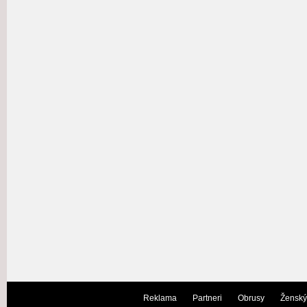
Reklama
Partneri
Obrusy
Ženský