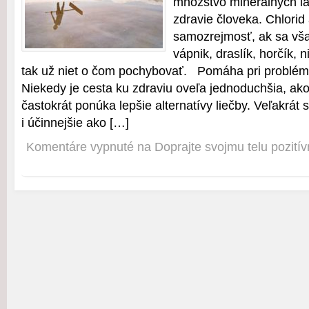
množstvo minerálnych l
zdravie človeka. Chlorid
samozrejmosť, ak sa vša
vápnik, draslík, horčík, ni
tak už niet o čom pochybovať. Pomáha pri problé
Niekedy je cesta ku zdraviu oveľa jednoduchšia, ak
častokrát ponúka lepšie alternatívy liečby. Veľakrát 
i účinnejšie ako […]
Komentáre vypnuté
na Doprajte svojmu telu pozitív