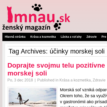
Hlavná stránka
Krása a kozmetika
Láska a vzťahy
Zdravie
Pre
Tag Archives:
účinky morskej soli
Doprajte svojmu telu pozitívne
morskej soli
Po, 3 dec 2018
|
Published in
Krása a kozmetika
,
Zdravie
Morská soľ vzniká odpa
Okrem toho, že sa využ
v gastronómii ako prísad