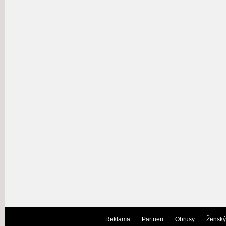
Reklama
Partneri
Obrusy
Ženský