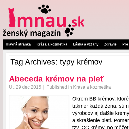
Hlavná stránka
Krása a kozmetika
Láska a vzťahy
Zdravie
Pre
Tag Archives:
typy krémov
Abeceda krémov na pleť
Ut, 29 dec 2015
|
Published in
Krása a kozmetika
Okrem BB krémov, ktoré
takmer každá žena, sú n
výrobcov aj ďalšie krémy
a skrášlenie pleti. Pome
tzv. CC krémy, no môžet