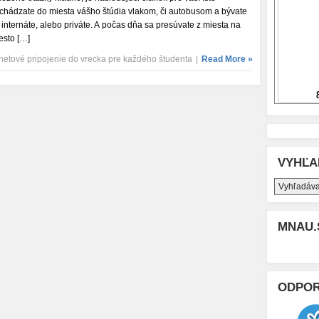
chádzate do miesta vášho štúdia vlakom, či autobusom a bývate
 internáte, alebo priváte. A počas dňa sa presúvate z miesta na
esto […]
netové pripojenie do vrecka pre každého študenta
|
Read More »
VYHĽA
MNAU.
ODPO