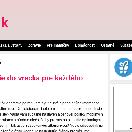
áska a vzťahy
Zdravie
Pre mamičky
Domácnosť
Ostatné
Súťaž
A
ie do vrecka pre každého
e študentom a potrebujete byť neustále pripojení na internet so
ojím mobilným telefónom, tabletom, alebo notebookom, nech ste
e ste? Vadia vám súčasné nastavenia cenovej politiky mobilných
erátorov a hľadáte niečo, čo by pre vás bolo, ak nie optimálnym
ešením, tak aspoň uspokojivou alternatívou? Ak ste odpovedali na
ložené otázky kladne, je nasledujúci článok pre vás. Iste