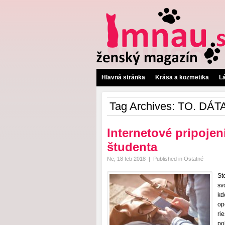
Hlavná stránka
Krása a kozmetika
L
Tag Archives:
TO. DÁT
Internetové pripojen
študenta
Ne, 18 feb 2018
|
Published in
Ostatné
St
sv
kd
op
ri
po