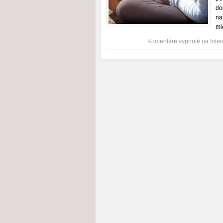
do
na
mi
Komentáre vypnuté
na Inter