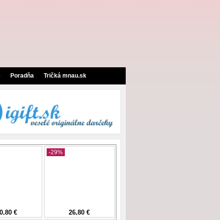
e
Poradňa
Tričká mnau.sk