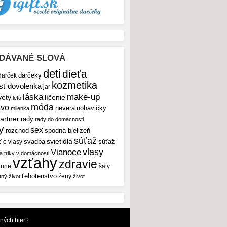
DÁVANÉ SLOVÁ
deti
dieťa
darček
darčeky
kozmetika
sť
dovolenka
jar
make-up
láska
vety
líčenie
leto
móda
tvo
nevera
nohavičky
milenka
artner
rady
rady do domácnosti
y
sex
rozchod
spodná bielizeň
súťaž
svietidlá
svadba
ť o vlasy
súťaž
vlasy
Vianoce
 a triky v domácnosti
vzťahy
zdravie
rine
šaty
ťehotenstvo
ženy
tný život
život
dných hier?