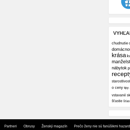
VYHĽA
chudnutie
domácno
krása
k
manžels
nábytok
p
recept
starostlivos
o ceny
tipy
vstavané sk
šťastie
šťas
Partneri
Obrusy
Ženský magazín
Prečo ženy nie sú fanúšikmi hazar